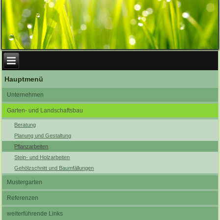
Hauptmenü
Unternehmen
Garten- und Landschaftsbau
Beratung
Planung und Gestaltung
Pflanzarbeiten
Stein- und Holzarbeiten
Gehölzschnitt und Baumfällungen
Mustergarten
Referenzen
weiterführende Links